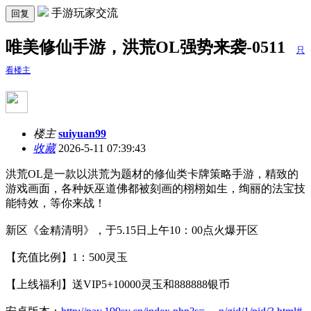
手游玩家交流
回复
唯美修仙手游，洪荒OL强势来袭-0511
只
看楼主
楼主
suiyuan99
收藏
2026-5-11 07:39:43
洪荒OL是一款以洪荒为题材的修仙类卡牌策略手游，精致的
游戏画面，各种妖巫道佛都被刻画的栩栩如生，绚丽的法宝技
能特效，等你来战！
新区《金精清明》，于5.15日上午10：00点火爆开区
【充值比例】1：500灵玉
【上线福利】送VIP5+10000灵玉和888888银币