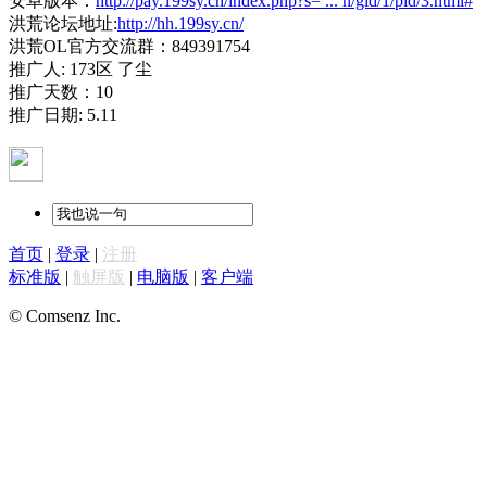
安卓版本：
http://pay.199sy.cn/index.php?s= ... n/gid/1/pid/3.html#
洪荒论坛地址:
http://hh.199sy.cn/
洪荒OL官方交流群：849391754
推广人: 173区 了尘
推广天数：10
推广日期: 5.11
首页
|
登录
|
注册
标准版
|
触屏版
|
电脑版
|
客户端
© Comsenz Inc.