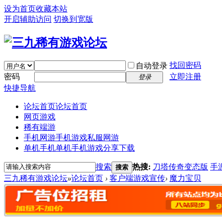
设为首页
收藏本站
开启辅助访问
切换到宽版
找回密码
自动登录
密码
立即注册
登录
快捷导航
论坛首页
论坛首页
网页游戏
稀有端游
手机网游
手机游戏私服网游
单机手机
单机手机游戏分享下载
搜索
热搜:
刀塔传奇变态版
手
搜索
三九稀有游戏论坛
»
论坛首页
›
客户端游戏宣传
›
魔力宝贝