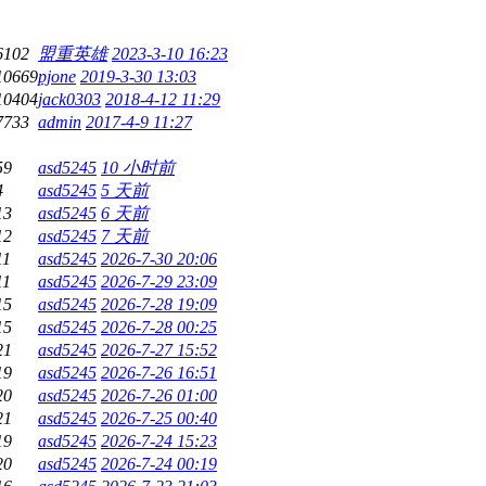
6102
盟重英雄
2023-3-10 16:23
10669
pjone
2019-3-30 13:03
10404
jack0303
2018-4-12 11:29
7733
admin
2017-4-9 11:27
59
asd5245
10 小时前
4
asd5245
5 天前
13
asd5245
6 天前
12
asd5245
7 天前
11
asd5245
2026-7-30 20:06
11
asd5245
2026-7-29 23:09
15
asd5245
2026-7-28 19:09
15
asd5245
2026-7-28 00:25
21
asd5245
2026-7-27 15:52
19
asd5245
2026-7-26 16:51
20
asd5245
2026-7-26 01:00
21
asd5245
2026-7-25 00:40
19
asd5245
2026-7-24 15:23
20
asd5245
2026-7-24 00:19