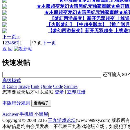
★本服超变梦幻★暗黑纪元独家奉献
★本服超变梦幻★暗黑纪元独家奉献★单开版本
★本服超变梦幻★暗黑纪元独家奉献★单
【梦幻西游超变】新开无双超变 上线送1
【火影梦幻】【中超变版本】【推广送月
【梦幻西游超变】新开无双超变 上线送100
下一页 »
1
2
3
4
5
6
7
/ 7 页
下一页
返 回
快速发帖
还可输入
80
高级模式
B
Color
Image
Link
Quote
Code
Smilies
您需要登录后才可以发帖
登录
|
立即注册
本版积分规则
发表帖子
Archiver
|
手机版
|
小黑屋
|
Copyright © 2008-2016
三九游戏论坛
(www.999xy.com) 版权所有 Al
本站信息均由会员发表，不代表三九游戏论坛立场，如侵犯了