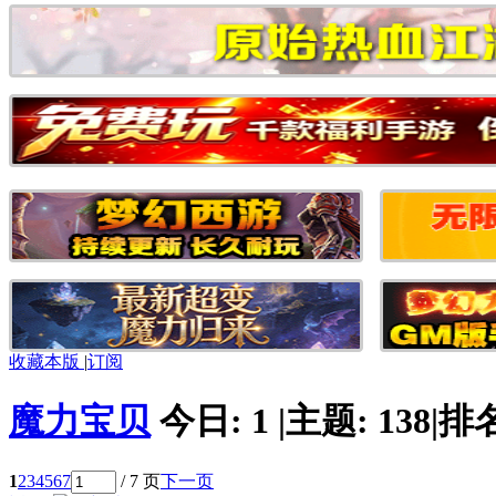
收藏本版
|
订阅
魔力宝贝
今日:
1
|
主题:
138
|
排
1
2
3
4
5
6
7
/ 7 页
下一页