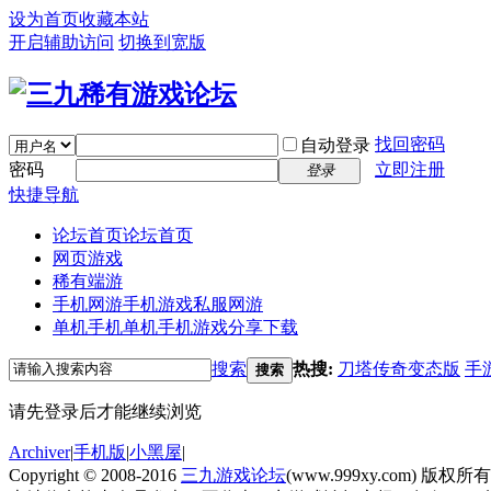
设为首页
收藏本站
开启辅助访问
切换到宽版
找回密码
自动登录
密码
立即注册
登录
快捷导航
论坛首页
论坛首页
网页游戏
稀有端游
手机网游
手机游戏私服网游
单机手机
单机手机游戏分享下载
搜索
热搜:
刀塔传奇变态版
手
搜索
请先登录后才能继续浏览
Archiver
|
手机版
|
小黑屋
|
Copyright © 2008-2016
三九游戏论坛
(www.999xy.com) 版权所有 Al