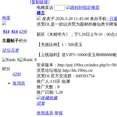
[复制链接]
电梯直达
楼主
狗蛋
发表于 2026-5-28 11:45:08
来自手机
|
只
洪荒OL是一款以洪荒为题材的修仙类卡牌
814
814
4290
新区《木精毕方》，于5.29日上午10：00
主题
帖子
积分
【充值比例】1：500灵玉
论坛元老
【上线福利】送VIP5+10000灵玉和888888
安卓版本：http://pay.199sy.cn/index.php?s=/Home
积分
洪荒论坛地址:http://hh.199sy.cn/
4290
洪荒OL官方交流群：849391754
推广人:131区 临渊
发消息
推广天数：8
推广日期: 5.28
收藏
回复
使用道具
举报