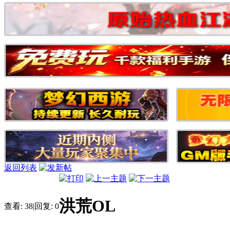
返回列表
洪荒OL
查看:
38
|
回复:
0