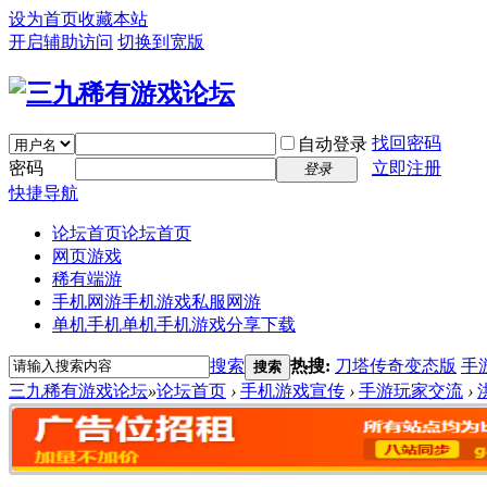
设为首页
收藏本站
开启辅助访问
切换到宽版
找回密码
自动登录
密码
立即注册
登录
快捷导航
论坛首页
论坛首页
网页游戏
稀有端游
手机网游
手机游戏私服网游
单机手机
单机手机游戏分享下载
搜索
热搜:
刀塔传奇变态版
手
搜索
三九稀有游戏论坛
»
论坛首页
›
手机游戏宣传
›
手游玩家交流
›